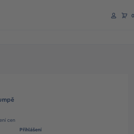
0
pumpě
ení cen
Přihlášení