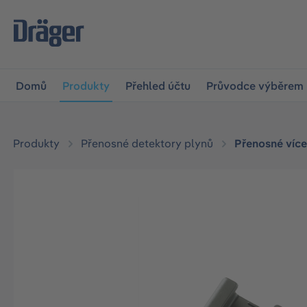
očit na hlavní navigaci
Skip to B2B platform navigation
Domů
Produkty
Přehled účtu
Průvodce výběrem
Produkty
Přenosné detektory plynů
Přenosné víc
Přeskočit galerii obrázků