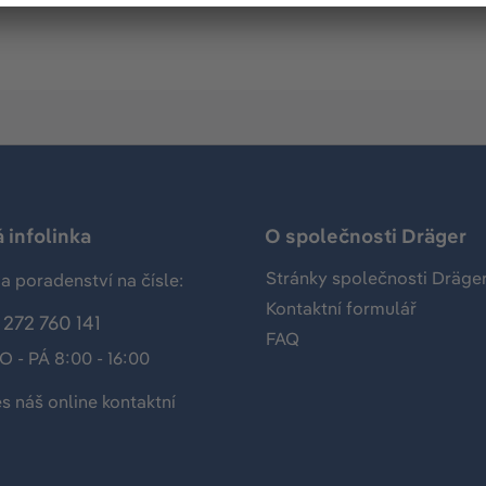
 infolinka
O společnosti Dräger
Stránky společnosti Dräge
a poradenství na čísle:
Kontaktní formulář
272 760 141
FAQ
O - PÁ 8:00 - 16:00
es náš
online kontaktní