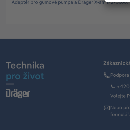
Adaptér pro gumové pumpa a Dräger X-am 1/2/5x00.
Technika
Zákaznická
pro život
Podpora 
📞 +420 
Volejte P
Nebo př
formulář
.