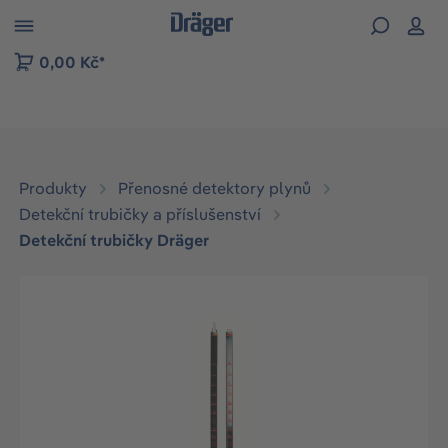
p to B2B platform navigation
0,00 Kč*
Produkty
Přenosné detektory plynů
Detekční trubičky a příslušenství
Detekční trubičky Dräger
Přeskočit galerii obrázků