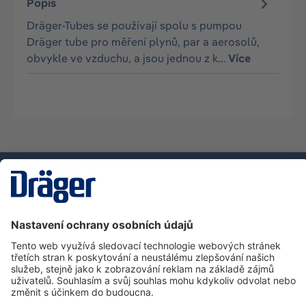
Popis
Dräger-Tubes se používají spolu s pumpou
Dräger tube pro měření plynů, par a aerosolů,
obvykle ve vzduchu, a jsou jednou z k…
Více
Technika
pro život
Zákaznická infolinka
O společnosti Dräger
Informace