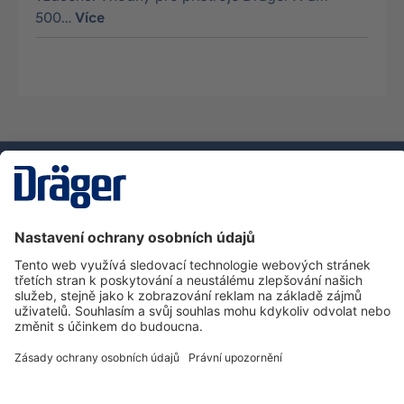
500…
Více
Technika
pro život
Zákaznická infolinka
O společnosti Dräger
Informace