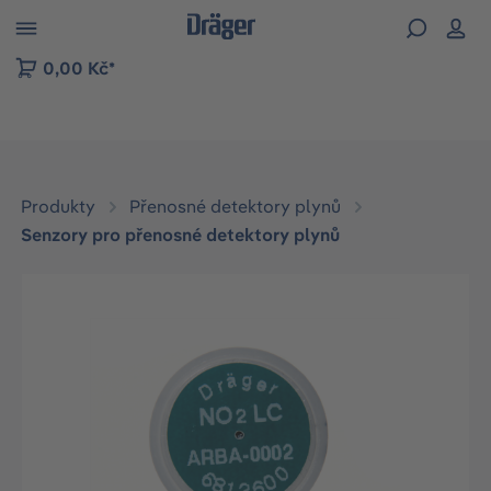
p to B2B platform navigation
0,00 Kč*
Produkty
Přenosné detektory plynů
Senzory pro přenosné detektory plynů
Přeskočit galerii obrázků