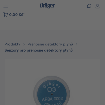
p to B2B platform navigation
0,00 Kč*
Produkty
Přenosné detektory plynů
Senzory pro přenosné detektory plynů
Přeskočit galerii obrázků