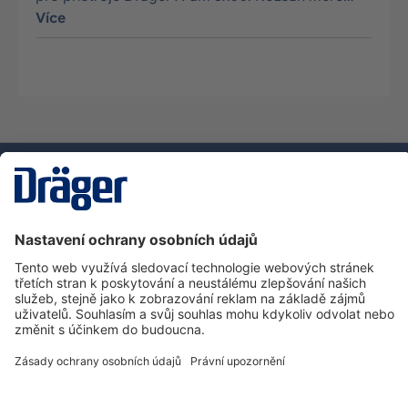
Více
Technika
pro život
Zákaznická infolinka
O společnosti Dräger
Informace