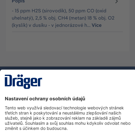
Popis
- 15 ppm H2S (sirovodík), 50 ppm CO (oxid
uhelnatý), 2,5 % obj. CH4 (metan) 18 % obj. O2
(kyslík) v dusíku - v jednorázové h…
Více
Technika
pro život
Zákaznická infolinka
O společnosti Dräger
Informace