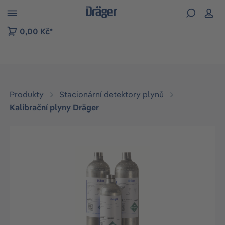
p to B2B platform navigation
0,00 Kč*
Produkty
Stacionární detektory plynů
Kalibrační plyny Dräger
Přeskočit galerii obrázků