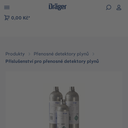
p to B2B platform navigation
0,00 Kč*
Produkty
Přenosné detektory plynů
Příslušenství pro přenosné detektory plynů
Přeskočit galerii obrázků