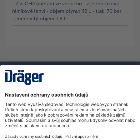
- 2 % CH4 (metan) ve vzduchu - v jednorázové
hliníkové lahvi - objem plynu: 112 L - tlak: 70 bar
- jmenovitý objem: 1,6 L
Technika
pro život
Zákaznická infolinka
O společnosti Dräger
Informace