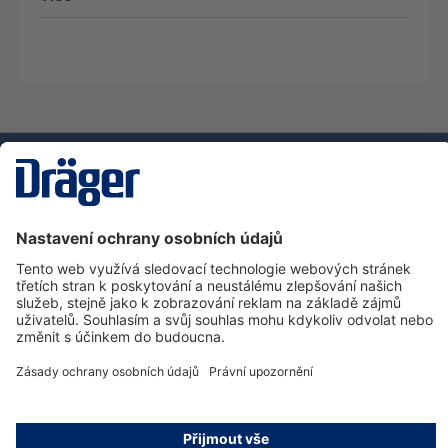
Technika
pro život
Zákaznická infolinka
O společnosti Dräger
Informace