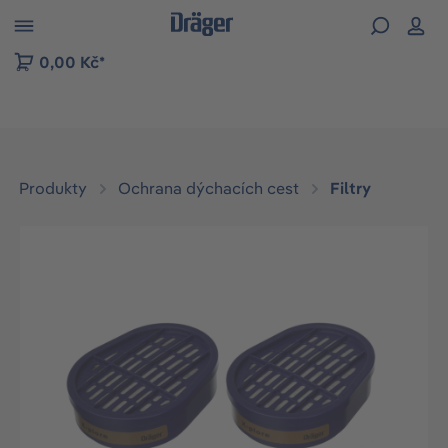
p to B2B platform navigation
0,00 Kč*
Produkty
Ochrana dýchacích cest
Filtry
Přeskočit galerii obrázků