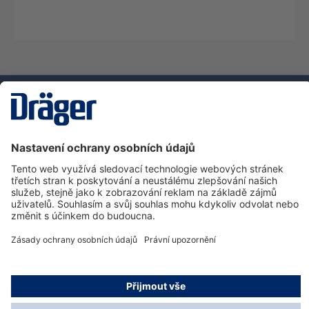
Technika
pro život
Zákaznická infolinka
O společnosti Dräger
Informace
© Dräger Safety s.r.o., 2025