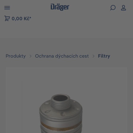
p to B2B platform navigation
0,00 Kč*
Produkty
Ochrana dýchacích cest
Filtry
Přeskočit galerii obrázků