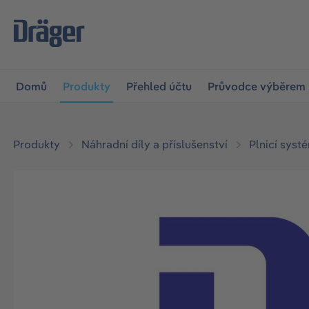
očit na hlavní navigaci
Skip to B2B platform navigation
Domů
Produkty
Přehled účtu
Průvodce výběrem
Produkty
Náhradní díly a příslušenství
Plnicí syst
Přeskočit galerii obrázků