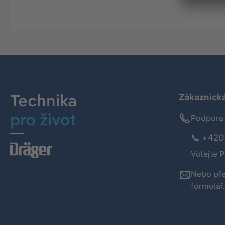
Technika
Zákaznická
pro život
Podpora 
📞 +420 
Volejte P
Nebo př
formulář
.