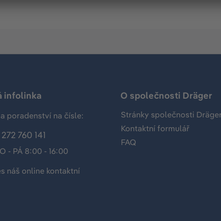
 infolinka
O společnosti Dräger
Stránky společnosti Dräge
a poradenství na čísle:
Kontaktní formulář
272 760 141
FAQ
O - PÁ 8:00 - 16:00
es náš
online kontaktní