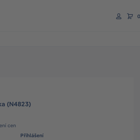
0
žka (N4823)
ení cen
Přihlášení