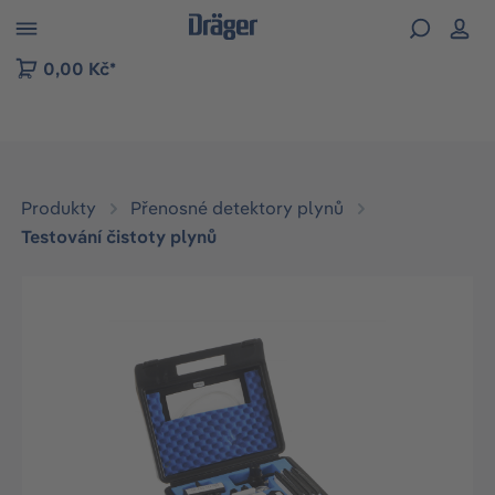
p to B2B platform navigation
0,00 Kč*
Produkty
Přenosné detektory plynů
Testování čistoty plynů
Přeskočit galerii obrázků