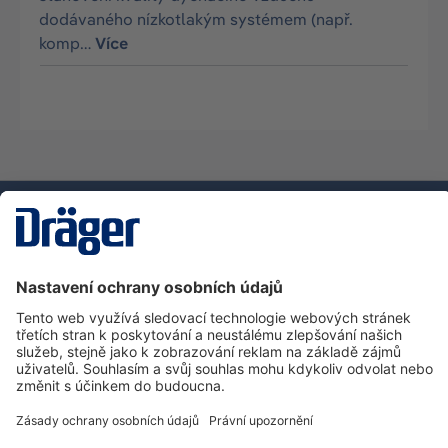
dodávaného nízkotlakým systémem (např.
komp…
Více
Technika
pro život
Zákaznická infolinka
O společnosti Dräger
Informace