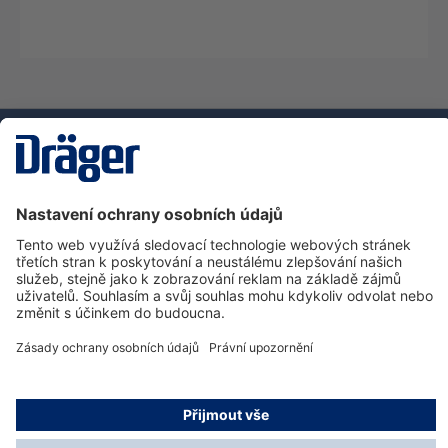
Technika
pro život
Zákaznická infolinka
O společnosti Dräger
Informace
© Dräger Safety s.r.o., 2025