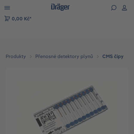
p to B2B platform navigation
0,00 Kč*
Produkty
Přenosné detektory plynů
CMS čipy
Přeskočit galerii obrázků