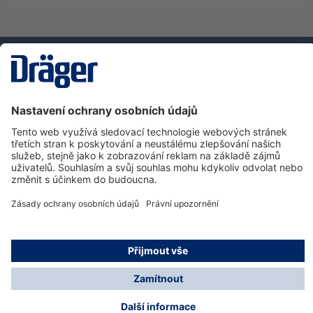
Technika
pro život
Zákaznická infolinka
O společnosti Dräger
Informace
© Dräger Safety s.r.o., 2025
* Všechny ceny bez DPH plus náklady na dopravu a
možné poplatky za doručení, pokud není uvedeno jinak.