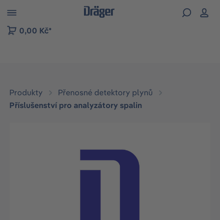
p to B2B platform navigation
0,00 Kč*
Produkty
Přenosné detektory plynů
Příslušenství pro analyzátory spalin
Přeskočit galerii obrázků