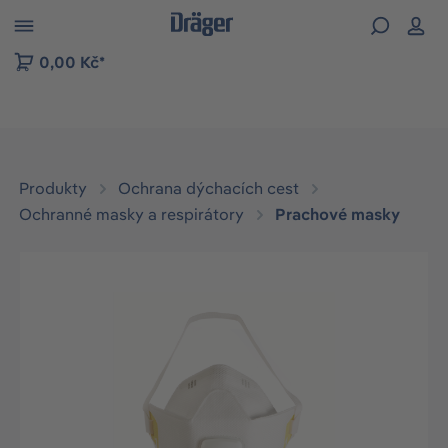
p to B2B platform navigation
0,00 Kč*
Produkty
Ochrana dýchacích cest
Ochranné masky a respirátory
Prachové masky
Přeskočit galerii obrázků