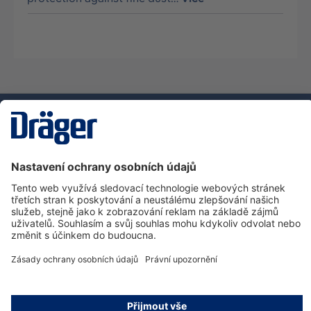
Technika
pro život
Zákaznická infolinka
O společnosti Dräger
Informace