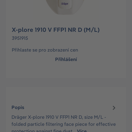
X-plore 1910 V FFP1 NR D (M/L)
3951915
Přihlaste se pro zobrazení cen
Přihlášení
Popis
Dräger X-plore 1910 V FFP1 NR D, size M/L -
folded particle filtering face piece for effective
protection against fine dust…
Více