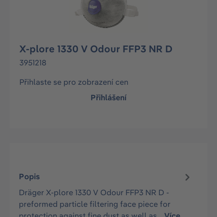
X-plore 1330 V Odour FFP3 NR D
3951218
Přihlaste se pro zobrazení cen
Přihlášení
Popis
Dräger X-plore 1330 V Odour FFP3 NR D -
preformed particle filtering face piece for
protection against fine dust as well as…
Více