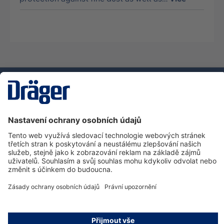
Technika
pro život
Zákaznická infolinka
O společnosti Dräger
Informace