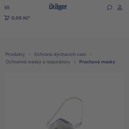
p to B2B platform navigation
0,00 Kč*
Produkty
Ochrana dýchacích cest
Ochranné masky a respirátory
Prachové masky
Přeskočit galerii obrázků