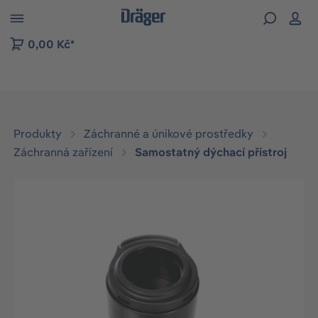
p to B2B platform navigation
0,00 Kč*
Produkty
Záchranné a únikové prostředky
Záchranná zařízení
Samostatný dýchací přístroj
Přeskočit galerii obrázků