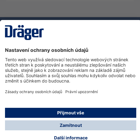
Technika
pro život
Zákaznická infolinka
O společnosti Dräger
Informace
© Dräger Safety s.r.o., 2025
* Všechny ceny bez DPH plus náklady na dopravu a
možné poplatky za doručení, pokud není uvedeno jinak.