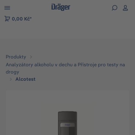
p to B2B platform navigation
0,00 Kč*
Produkty
Analyzátory alkoholu v dechu a Přístroje pro testy na
drogy
Alcotest
Přeskočit galerii obrázků