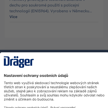
dechu pro soukromé použití s policejní
technologií (EN15964). Vyrobeno v Německu…
Více
Technika
pro život
Zákaznická infolinka
O společnosti Dräger
Informace