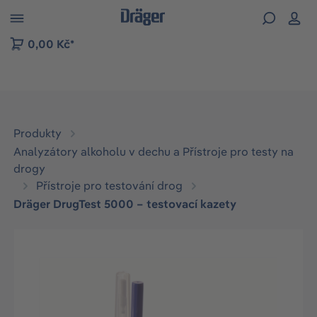
p to B2B platform navigation
0,00 Kč*
Produkty
Analyzátory alkoholu v dechu a Přístroje pro testy na
drogy
Přístroje pro testování drog
Dräger DrugTest 5000 – testovací kazety
Přeskočit galerii obrázků