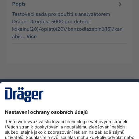
Popis
Testovací sada pro použití s analyzátorem
Dräger DrugTest 5000 pro detekci
kokainu(20)/opiátů(20)/benzodiazepinů(15)/kan
abis…
Více
Technika
pro život
Zákaznická infolinka
O společnosti Dräger