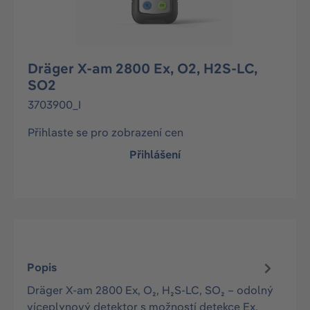
Dräger X-am 2800 Ex, O2, H2S-LC,
SO2
3703900_I
Přihlaste se pro zobrazení cen
Přihlášení
Popis
Dräger X-am 2800 Ex, O₂, H₂S-LC, SO₂ – odolný
víceplynový detektor s možností detekce Ex,