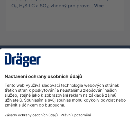
O₂, H₂S-LC a SO₂; vhodný pro provo…
Více
Technika
pro život
Zákaznická infolinka
O společnosti Dräger
Informace