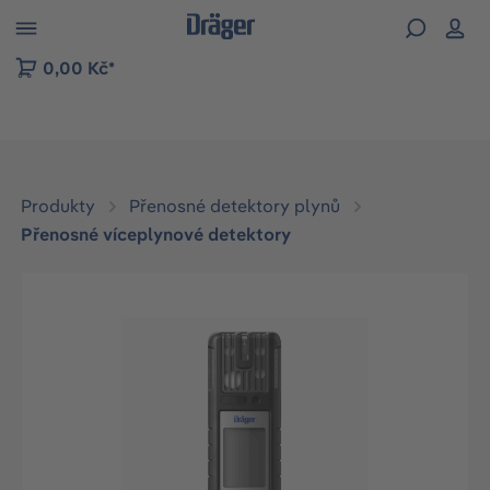
p to B2B platform navigation
0,00 Kč*
Produkty
Přenosné detektory plynů
Přenosné víceplynové detektory
Přeskočit galerii obrázků