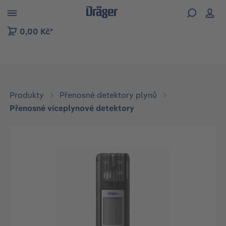
p to B2B platform navigation
0,00 Kč*
Produkty
Přenosné detektory plynů
Přenosné víceplynové detektory
Přeskočit galerii obrázků