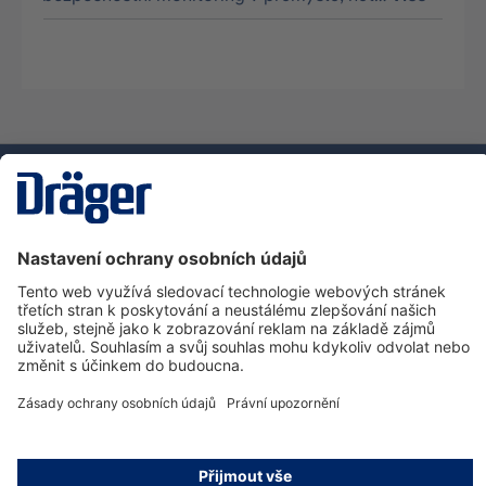
Technika
pro život
Zákaznická infolinka
O společnosti Dräger
Informace