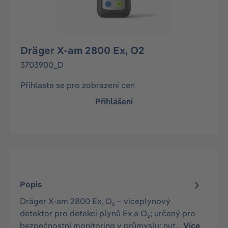
Dräger X-am 2800 Ex, O2
3703900_D
Přihlaste se pro zobrazení cen
Přihlášení
Popis
Dräger X-am 2800 Ex, O₂ – víceplynový
detektor pro detekci plynů Ex a O₂; určený pro
bezpečnostní monitoring v průmyslu; nut…
Více