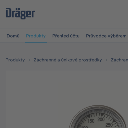
očit na hlavní navigaci
Skip to B2B platform navigation
Domů
Produkty
Přehled účtu
Průvodce výběrem
Produkty
Záchranné a únikové prostředky
Záchran
Přeskočit galerii obrázků