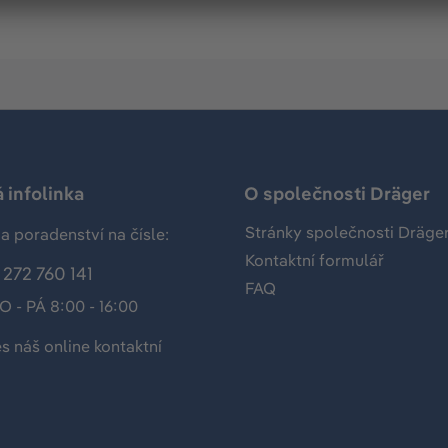
 infolinka
O společnosti Dräger
Stránky společnosti Dräge
a poradenství na čísle:
Kontaktní formulář
272 760 141
FAQ
O - PÁ 8:00 - 16:00
es náš
online kontaktní