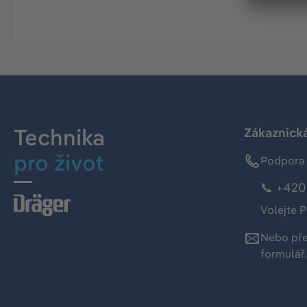
Technika
Zákaznická
pro život
Podpora 
📞 +420 
Volejte P
Nebo př
formulář
.