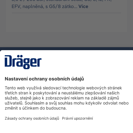
EFV, naplněná, s G5/8 zátko…
Více
Technika
pro život
Zákaznická infolinka
O společnosti Dräger
Informace