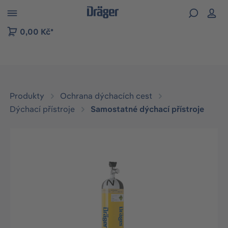
p to B2B platform navigation
0,00 Kč*
Produkty
Ochrana dýchacích cest
Dýchací přístroje
Samostatné dýchací přístroje
Přeskočit galerii obrázků