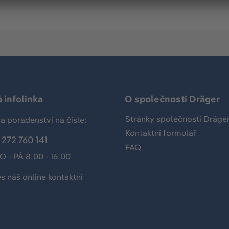
 infolinka
O společnosti Dräger
Stránky společnosti Dräge
a poradenství na čísle:
Kontaktní formulář
272 760 141
FAQ
O - PÁ 8:00 - 16:00
es náš
online kontaktní