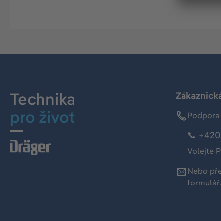
Technika
Zákaznická
pro život
Podpora 
📞 +420 
Volejte P
Nebo př
formulář
.