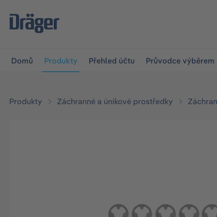
očit na hlavní navigaci
Skip to B2B platform navigation
Domů
Produkty
Přehled účtu
Průvodce výběrem
Produkty
Záchranné a únikové prostředky
Záchran
Přeskočit galerii obrázků