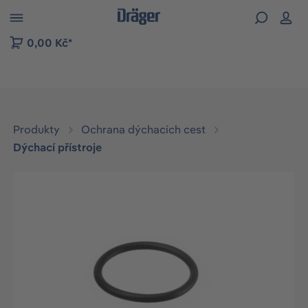
p to B2B platform navigation
0,00 Kč*
Produkty
Ochrana dýchacích cest
Dýchací přístroje
Přeskočit galerii obrázků