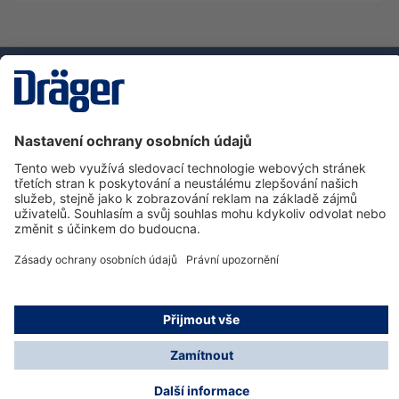
Technika
pro život
Zákaznická infolinka
O společnosti Dräger
Informace
© Dräger Safety s.r.o., 2025
* Všechny ceny bez DPH plus náklady na dopravu a
možné poplatky za doručení, pokud není uvedeno jinak.