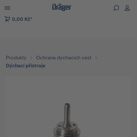
p to B2B platform navigation
0,00 Kč*
Produkty
Ochrana dýchacích cest
Dýchací přístroje
Přeskočit galerii obrázků