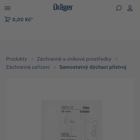
p to B2B platform navigation
0,00 Kč*
Produkty
Záchranné a únikové prostředky
Záchranná zařízení
Samostatný dýchací přístroj
Přeskočit galerii obrázků