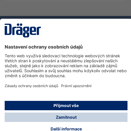
Technika
pro život
Zákaznická infolinka
O společnosti Dräger
Informace
© Dräger Safety s.r.o., 2025
* Všechny ceny bez DPH plus náklady na dopravu a
možné poplatky za doručení, pokud není uvedeno jinak.