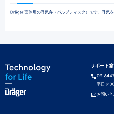
Dräger 面体用の呼気弁（バルブディスク）です。呼
Technology
サポート窓
for Life
03-6447-
平日 9:0
お問い合