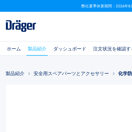
弊社夏季休業期間：2026年8
ビゲーションへスキップ
Skip to B2B platform navigation
ホーム
製品紹介
ダッシュボード
注文状況を確認す
製品紹介
安全用スペアパーツとアクセサリー​
化学
画像ギャラリーをスキップ