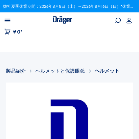
弊社夏季休業期間：2026年8月8日（土）～2026年8月16日（日）*休業期間中にいただいたご注文は、8月17日以降順次対応いたします。
Skip to B2B platform navigation
￥0*
製品紹介
ヘルメットと保護眼鏡​
ヘルメット
画像ギャラリーをスキップ