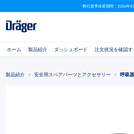
弊社夏季休業期間：2026年8
ビゲーションへスキップ
Skip to B2B platform navigation
ホーム
製品紹介
ダッシュボード
注文状況を確認す
製品紹介
安全用スペアパーツとアクセサリー​
呼吸
画像ギャラリーをスキップ