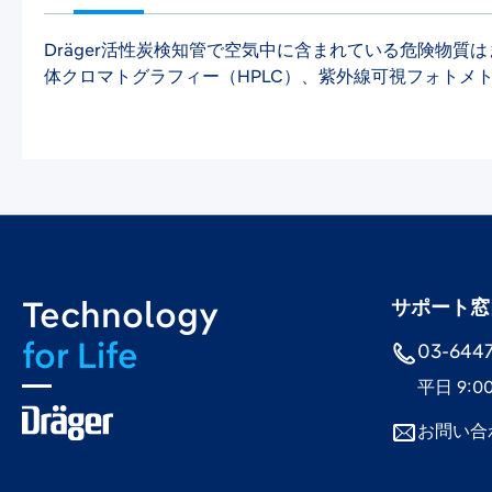
Dräger活性炭検知管で空気中に含まれている危険物
体クロマトグラフィー（HPLC）、紫外線可視フォトメ
Technology
サポート窓
for Life
03-6447-
平日 9:0
お問い合