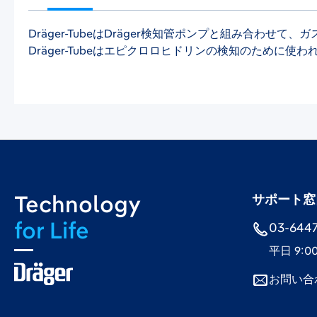
Dräger-TubeはDräger検知管ポンプと組み合
Dräger-Tubeはエピクロロヒドリンの検知のために使わ
Technology
サポート窓
for Life
03-6447-
平日 9:0
お問い合