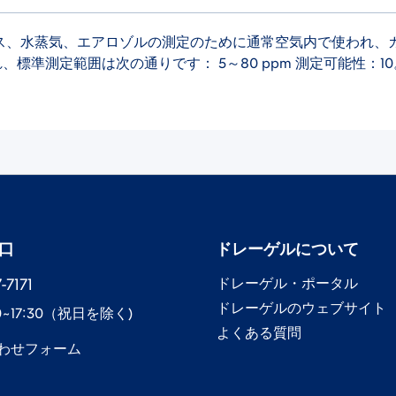
わせて、ガス、水蒸気、エアロゾルの測定のために通常空気内で使わ
れ、標準測定範囲は次の通りです： 5～80 ppm 測定可能性：10
口
ドレーゲル​について
7171​
ドレーゲル​・ポータル
ドレーゲル​のウェブサイト
0~17:30​（祝日を除く)
よくある質問
わせフォーム