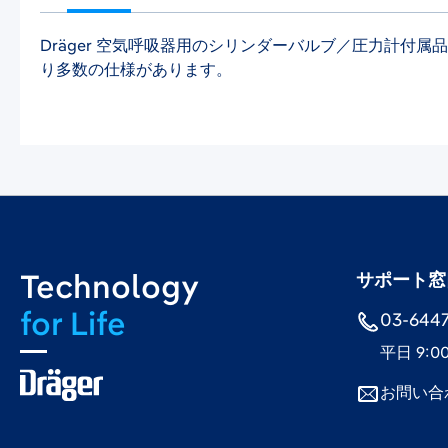
Dräger 空気呼吸器用のシリンダーバルブ／圧力計付
り多数の仕様があります。
Technology
サポート窓
for Life
03-6447-
平日 9:0
お問い合