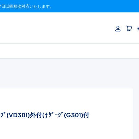
月17日以降順次対応いたします。
ﾙﾌﾞ(VD301)外付けｹﾞｰｼﾞ(G301)付