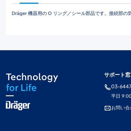
Dräger 機器用の O リング／シール部品です。接続
Technology
サポート窓
for Life
03-6447-
平日 9:0
お問い合