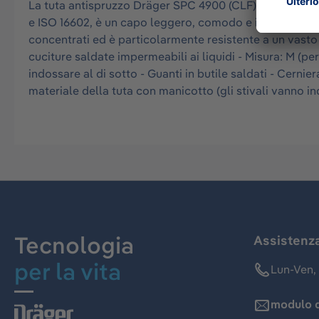
La tuta antispruzzo Dräger SPC 4900 (CLF) omologata se
e ISO 16602, è un capo leggero, comodo e idrorepellente
concentrati ed è particolarmente resistente a un vasto
cuciture saldate impermeabili ai liquidi - Misura: M (pe
indossare al di sotto - Guanti in butile saldati - Cerni
materiale della tuta con manicotto (gli stivali vanno ind
Tecnologia
Assistenz
per la vita
Lun-Ven, 
modulo d