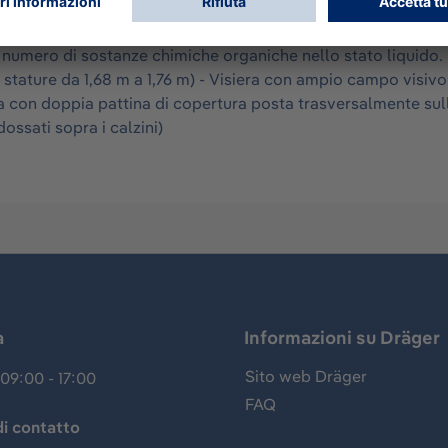
condo le norme EN 14605 (come tipo 3 & 4), EN 13982-1 (tipo
 per un uso limitato. Offre una protezione ottimale contro le 
 numero di sostanze chimiche organiche nello stato liquido. 
r stature da 1,68 m a 1,76 m) - Visiera con ampio campo visiv
era con doppia pattina di copertura posta trasversalmente sulla
ossati sopra i calzini)
a
Informazioni su Dräger
Sito web Dräger
09:00 - 17:00
FAQ
i contatto