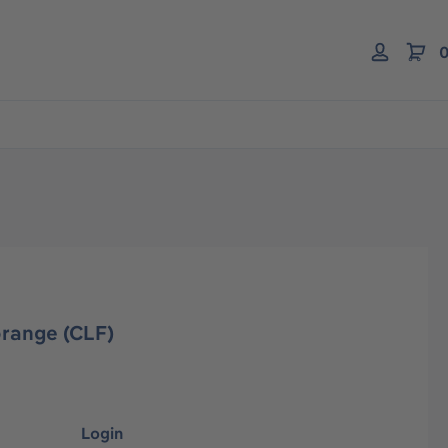
0
orange (CLF)
Login