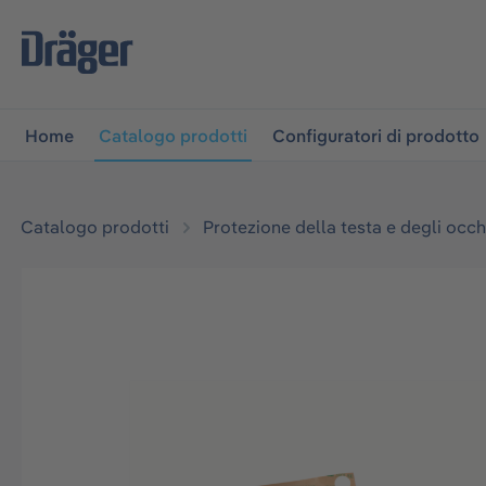
lla navigazione principale
Skip to B2B platform navigati
Home
Catalogo prodotti
Configuratori di prodotto
Catalogo prodotti
Protezione della testa e degli occh
Salta la galleria di immagini