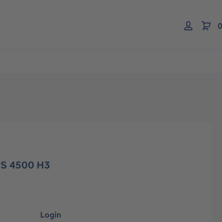
0
HPS 4500 H3
Login