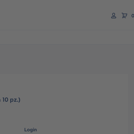
0
 10 pz.)
Login