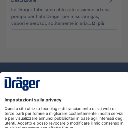
Descrizione
Le Dräger-Tube sono utilizzate assieme ad una
pompa per fiale Dräger per misurare gas,
vapori e aerosol, solitamente in aria…
Di più
Tecnologia
per la vita
Assistenza
Informazioni su Dräger
Informazioni