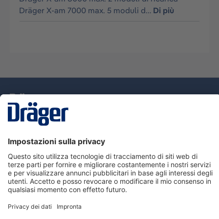
Dräger X-am 7000 max. 5 moduli d…
Di più
Tecnologia
per la vita
Assistenza
Informazioni su Dräger
Informazioni