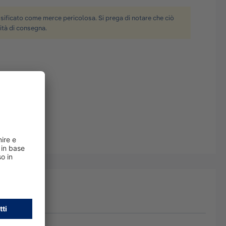
ificato come merce pericolosa. Si prega di notare che ciò
ità di consegna.