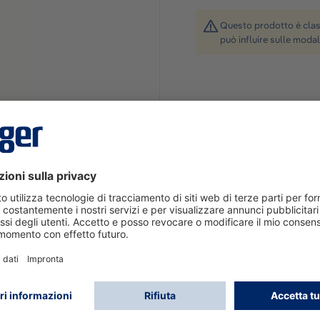
Questo prodotto è class
può influire sulle modal