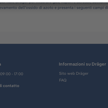
 fiale Dräger per misurare gas, vapori e aerosol, solitament
 rilevamento dell’ossido di azoto e presenta i seguenti camp
a
Informazioni su Dräger
Sito web Dräger
09:00 - 17:00
FAQ
i contatto