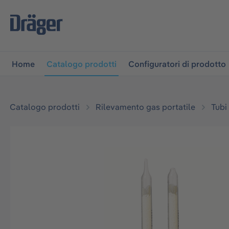
lla navigazione principale
Skip to B2B platform navigati
Home
Catalogo prodotti
Configuratori di prodotto
Catalogo prodotti
Rilevamento gas portatile
Tubi
Salta la galleria di immagini