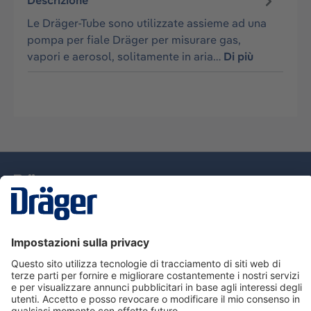
Descrizione
Le Dräger-Tube sono utilizzate assieme ad una
pompa per fiale Dräger per misurare gas,
vapori e aerosol, solitamente in aria…
Di più
Tecnologia
per la vita
Assistenza
Informazioni su Dräger
Informazioni