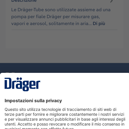
Descrizione
Le Dräger-Tube sono utilizzate assieme ad una
pompa per fiale Dräger per misurare gas,
vapori e aerosol, solitamente in aria…
Di più
Tecnologia
per la vita
Assistenza
Informazioni su Dräger
Informazioni