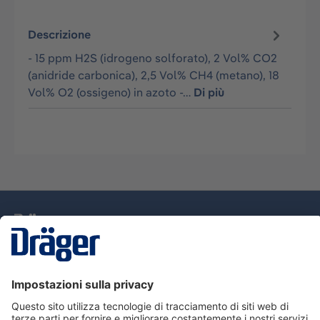
Descrizione
- 15 ppm H2S (idrogeno solforato), 2 Vol% CO2
(anidride carbonica), 2,5 Vol% CH4 (metano), 18
Vol% O2 (ossigeno) in azoto -…
Di più
Tecnologia
per la vita
Assistenza
Informazioni su Dräger