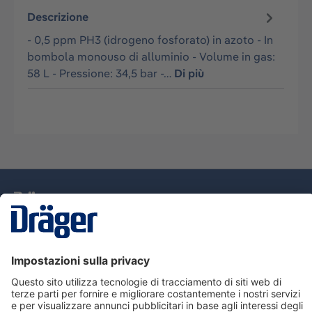
Descrizione
- 0,5 ppm PH3 (idrogeno fosforato) in azoto - In
bombola monouso di alluminio - Volume in gas:
58 L - Pressione: 34,5 bar -…
Di più
Tecnologia
per la vita
Assistenza
Informazioni su Dräger