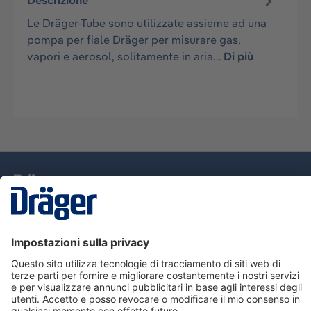
Descrizione
Le Dräger-Tube sono utilizzate assieme ad una
pompa per fiale Dräger per misurare gas,
vapori e aerosol, solitamente in aria…
Di più
Tecnologia
per la vita
Assistenza
Informazioni su Dräger
Informazioni