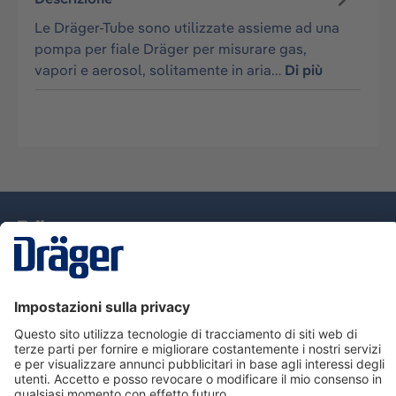
Le Dräger-Tube sono utilizzate assieme ad una
pompa per fiale Dräger per misurare gas,
vapori e aerosol, solitamente in aria…
Di più
Tecnologia
per la vita
Assistenza
Informazioni su Dräger
Informazioni