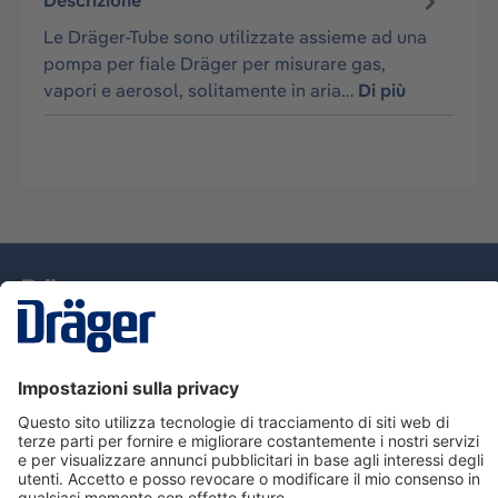
Descrizione
Le Dräger-Tube sono utilizzate assieme ad una
pompa per fiale Dräger per misurare gas,
vapori e aerosol, solitamente in aria…
Di più
Tecnologia
per la vita
Assistenza
Informazioni su Dräger
Informazioni