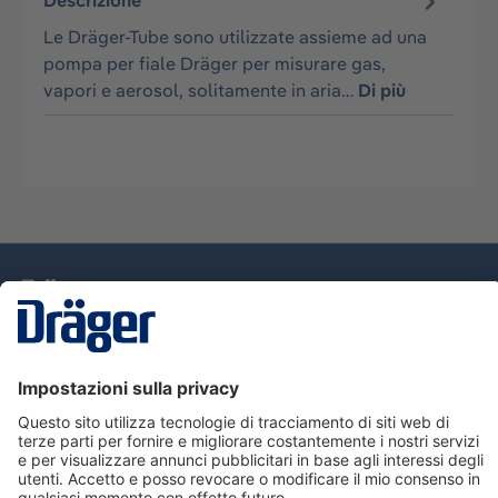
Descrizione
Le Dräger-Tube sono utilizzate assieme ad una
pompa per fiale Dräger per misurare gas,
vapori e aerosol, solitamente in aria…
Di più
Tecnologia
per la vita
Assistenza
Informazioni su Dräger
Informazioni