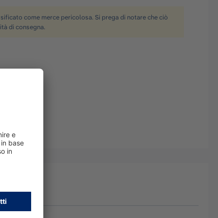
ificato come merce pericolosa. Si prega di notare che ciò
ità di consegna.