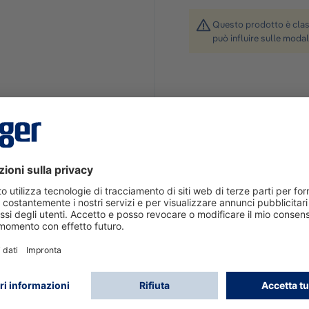
Questo prodotto è class
può influire sulle modal