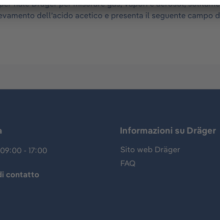
 fiale Dräger per misurare gas, vapori e aerosol, solitament
 rilevamento dell’acido acetico e presenta il seguente campo
a
Informazioni su Dräger
Sito web Dräger
09:00 - 17:00
FAQ
i contatto