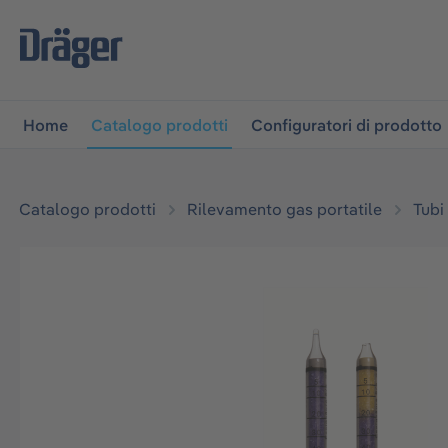
lla navigazione principale
Skip to B2B platform navigati
Home
Catalogo prodotti
Configuratori di prodotto
Catalogo prodotti
Rilevamento gas portatile
Tubi
Salta la galleria di immagini