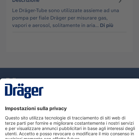
Descrizione
Le Dräger-Tube sono utilizzate assieme ad una
pompa per fiale Dräger per misurare gas,
vapori e aerosol, solitamente in aria…
Di più
Tecnologia
per la vita
Assistenza
Informazioni su Dräger
Informazioni