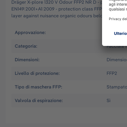
Dräger X-plore 1320 V Odour FFP2 NR D - preformed partic
EN149:2001+A1:2009 - protection class FFP2 (filter ef
layer against nuisance organic odours below the limit 
Approvazione:
EN
Categoria:
Facciale f
Dimensioni:
Dimensio
Livello di protezione:
FFP2
Tipo di maschera FFP:
Stampat
Valvola di espirazione:
Sì