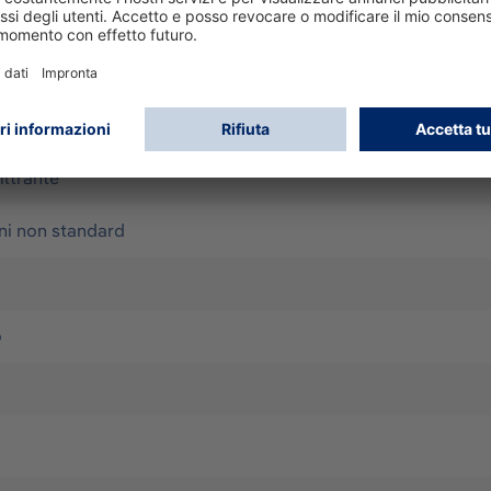
le filtering face piece for protection against fine dust as w
ficiency min 94%) - CoolMAX exhalation valve releases humid
value - marking NR: use for max one work shift - marking D: 
iltrante
ni non standard
o