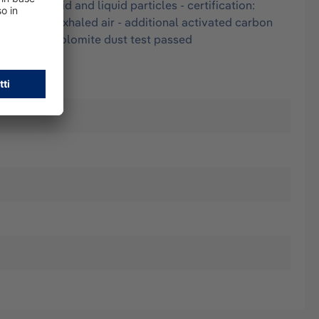
ell as solid and liquid particles - certification:
 and warm exhaled air - additional activated carbon
additional dolomite dust test passed