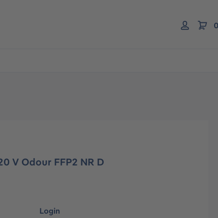
0
320 V Odour FFP2 NR D
Login