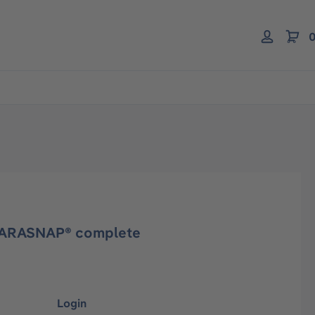
0
PARASNAP® complete
Login